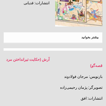
انتشارات: قدیانی
بیشتر بخوانید
آرش (حکایت تیرانداختن مرد
قصه‌گو)
بازنویس: مرجان فولادوند
تصویرگر: پژمان رحیمی‌زاده
انتشارات: افق