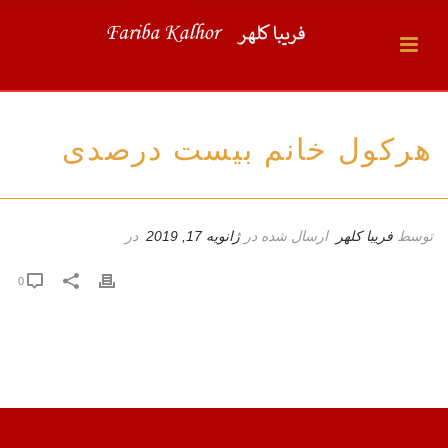
هرکول خانم بیست درصدی
توسط
فریبا کلهر
ارسال شده در
ژانویه 17, 2019
در
0