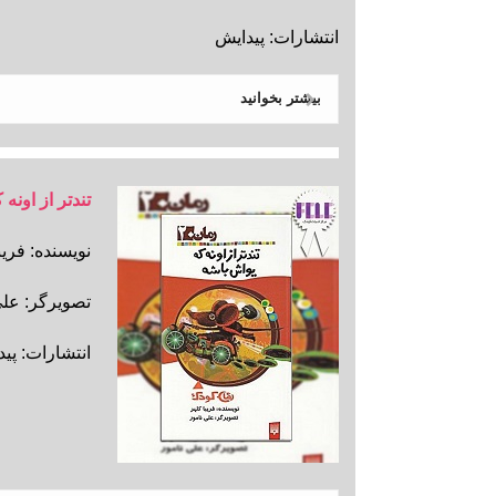
انتشارات: پیدایش
بیشتر بخوانید
تندتر از اونه
نویسنده: فریب
تصویرگر: علی
انتشارات: پی