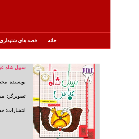
خانه
قصه های شنیداری
سبیل شاه ع
نویسنده: مج
تصویرگر: امی
انتشارات: 