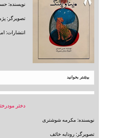
نویسنده: حس
تصویرگر: پژم
انتشارات: امی
بیشتر بخوانید
دختر مودرخت
نویسنده: مکرمه شوشتری
تصویرگر: رودابه خائف