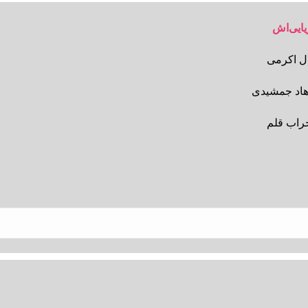
یایی‌اش
ال اکرمی
هاد جمشیدی
حراب قلم