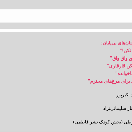
ن‌های بی‌پایان:
 نکن!”
ن واق واق”
نکن قارقاری”
اخوانده”
 برای مرغ‌های محترم”
اکبرپور
ز سلیمانی‌نژاد
وطی (بخش کودک نشر فاطمی)