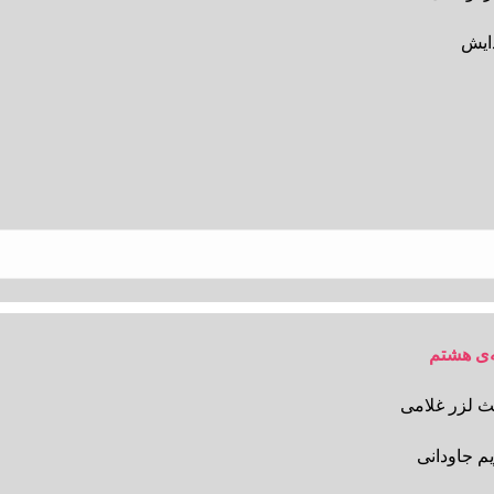
دایش
‌ی هشتم
ث لزر غلامی
م جاودانی