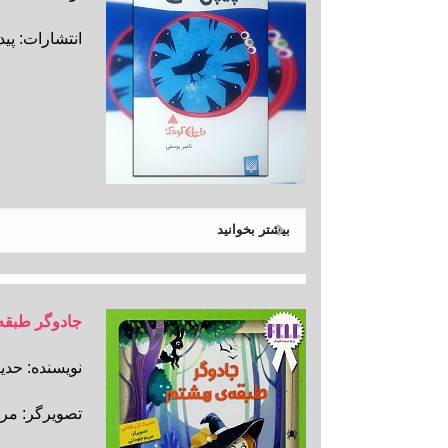
انتشارات: پی
بیشتر بخوانید
جادوگر طبقه
نویسنده: حدی
تصویرگر: مری