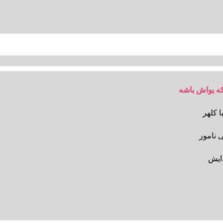
 که یواش باشه
ا کلهر
 نامور
دایش