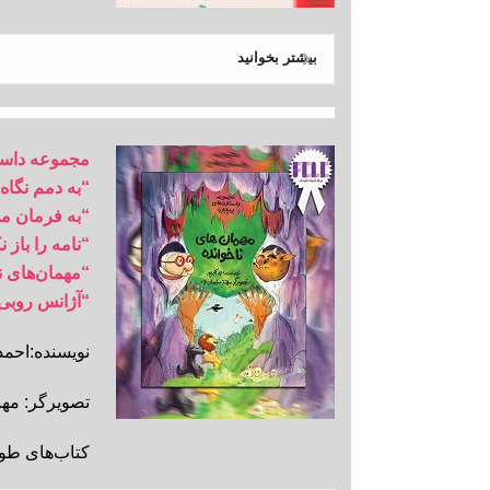
بیشتر بخوانید
مجموعه داستا
“به دمم نگاه
“به فرمان م
“نامه را باز 
“مهمان‌های ن
“آژانس روبی
نویسنده:احمد 
تصویرگر: مهنا
کتاب‌های ط