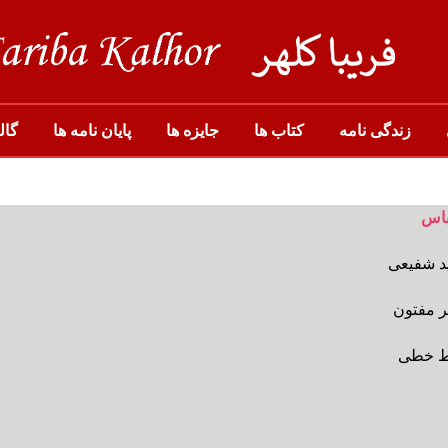
زندگی نامه
کتاب ها
جایزه ها
پایان نامه ها
گال
باس
ید شفیعی
ر مفتون
خط خطی