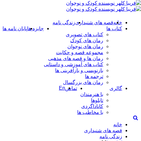
خانه
قصه های شنیداری
زندگی نامه
کتاب ها
جایزه ها
پایان نامه ها
کتاب های تصویری
رمان های کودک
رمان های نوجوان
مجموعه قصه و حکایت
رمان ها و قصه های مذهبی
کتاب های آموزشی و داستانی
بازنویسی و بازآفرینی ها
ترجمه ها
رمان های بزرگسال
En
گالری
تماس
با هنرمندان
تابلوها
کاناداگردی
با مخاطب ها
خانه
قصه های شنیداری
زندگی نامه