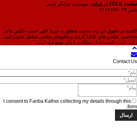
نماینده FCLC در ایران :
موسسه فرانگر پارس
تلفن ۰۲۱۲۲۸۷۱۰۳۳
©همه ی حقوق این وب سایت متعلق به فریبا کلهر است. عکس های
شخصی، عکس های کانادا گردی و تابلوهای نقاشی شامل قانون کپی
رایت است. استفاده از مطالب با ذکر منبع آزاد است.
Contact Us
I consent to Fariba Kalhor collecting my details through this
form.
ارسال