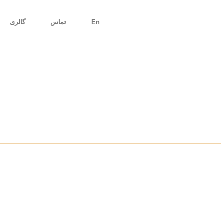
En
تماس
گالری