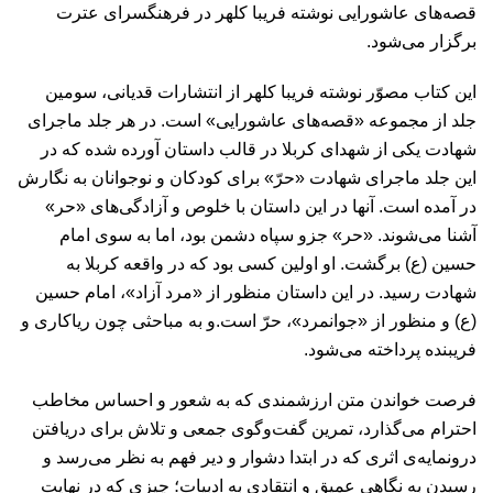
قصه‌های عاشورایی نوشته فریبا کلهر در فرهنگسرای عترت
برگزار می‌شود.
این کتاب مصوّر نوشته فریبا کلهر از انتشارات قدیانی، سومین
جلد از مجموعه «قصه‌های عاشورایی» است. در هر جلد ماجرای
شهادت یکی از شهدای کربلا در قالب داستان آورده شده که در
این جلد ماجرای شهادت «حرّ» برای کودکان و نوجوانان به نگارش
در آمده است. آنها در این داستان با خلوص و آزادگی‌های «حر»
آشنا می‌شوند. «حر» جزو سپاه دشمن بود، اما به سوی امام
حسین (ع) برگشت. او اولین کسی بود که در واقعه کربلا به
شهادت رسید. در این داستان منظور از «مرد آزاد»، امام حسین
(ع) و منظور از «جوانمرد»، حرّ است.و به مباحثی چون ریاکاری و
فریبنده پرداخته می‌شود.
فرصت خواندن متن ارزشمندی که به شعور و احساس مخاطب
احترام می‌گذارد، تمرین گفت‌وگوی جمعی و تلاش برای دریافتن
درونمایه‌ی اثری که در ابتدا دشوار و دیر فهم به نظر می‌رسد و
رسیدن به نگاهی عمیق و انتقادی به ادبیات؛ چیزی که در نهایت